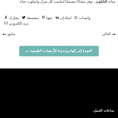
متانة
النايلون
، نوفر سجادًا مصممًا ليناسب كل منزل وأسلوب حياة.
واتساب
لينكدإن
ثبتها
سقسقة
يشارك
بريد إلكتروني
التالي
سابق
العودة إلى إلهام ومدونة للأرضيات الطبيعية
ساعات العمل: