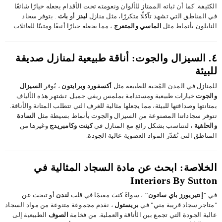
الكثيفة. كما أن ثباته الممتاز للألوان ونعومته تحت الأقدام يجعله خيارًا شائعًا
في المناطق التي تشهد تآكلًا متكررًا، مثل منازل
ليدز
أو
باث
. يتوفر سجاد
النايلون بأنماط مثل
الماسي
والمتعرج
، مما يجعله خيارًا أنيقًا ومتينًا للعائلات.
٤. السيزال والجوت: أناقة طبيعية لمنازل صديقة
للبيئة
للمنازل في المدن المُحبة للطبيعة مثل
أكسفورد
وبرايتون
، يُوفر
السيزال
والجوت
خيارات طبيعية ومستدامة بملمس ريفي جميل. تشتهر هذه الألياف
بمتانتها وصداقتها للبيئة، مما يجعلها مثالية للغرف التي تتطلب المتانة والأناقة.
تتوفر سجاداتنا المصنوعة من السيزال والجوت بأنماط بسيطة مثل
السادة
والحلقية
، لتتناسب بشكل رائع مع المنازل في
كينت
وكامبريدج
وغيرها من
المناطق التي تُقدّر المواد العضوية عالية الجودة.
الخلاصة: ابحث عن مادة السجاد المثالية في
Interiors By Sutton
في
"إنتيريورز باي ساتون"
، سواءً كنتَ مقيمًا في قلب
لندن
أو تبحث عن
"متاجر سجاد قريبة مني" في
بريستول
، نقدم مجموعة متنوعة من مواد السجاد
عالية الجودة التي تجمع بين الأناقة والعملية. من فخامة
الصوف
الطبيعية إلى