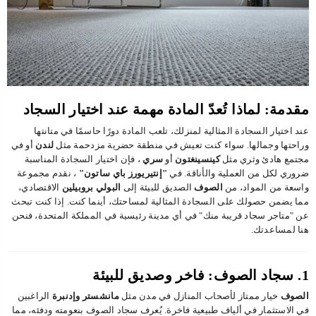
مقدمة: لماذا تُعدّ المادة مهمة عند اختيار السجاد
عند اختيار السجادة المثالية لمنزلك، تلعب المادة دورًا حاسمًا في متانتها
وراحتها وجمالها. سواء كنت تعيش في منطقة حضرية مزدحمة مثل
لندن
أو في
مجتمع هادئ وثري مثل
كينسينغتون
أو
سري
، فإن اختيار السجادة المناسبة
ضروري لكل من العملية والأناقة. في
"إنتيريورز باي ساتون"
، نقدم مجموعة
واسعة من المواد، من
الصوف
الصديق للبيئة إلى
البولي بروبيلين
الاقتصادي،
مما يضمن حصولك على السجادة المثالية لمساحتك، أينما كنت. إذا كنت تبحث
عن "متاجر سجاد قريبة منك" في أي مدينة رئيسية في المملكة المتحدة، فنحن
هنا لمساعدتك.
1. سجاد الصوف: فاخر وصديق للبيئة
الصوف
خيار ممتاز لأصحاب المنازل في مدن مثل
مانشستر
وإدنبرة
الراغبين
في الاستثمار في ألياف طبيعية فاخرة. يُعرف سجاد الصوف بنعومته ودفئه، مما